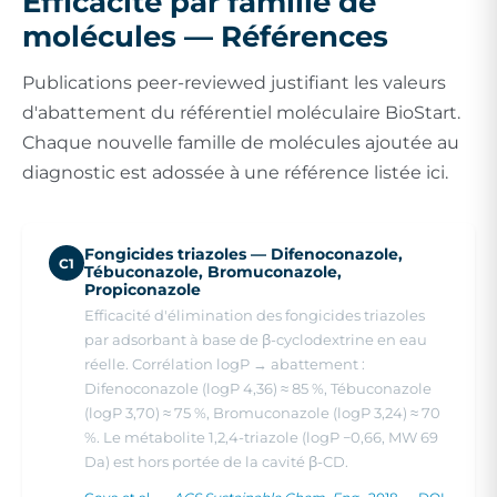
Efficacité par famille de
molécules — Références
Publications peer-reviewed justifiant les valeurs
d'abattement du référentiel moléculaire BioStart.
Chaque nouvelle famille de molécules ajoutée au
diagnostic est adossée à une référence listée ici.
Fongicides triazoles — Difenoconazole,
C1
Tébuconazole, Bromuconazole,
Propiconazole
Efficacité d'élimination des fongicides triazoles
par adsorbant à base de β-cyclodextrine en eau
réelle. Corrélation logP → abattement :
Difenoconazole (logP 4,36) ≈ 85 %, Tébuconazole
(logP 3,70) ≈ 75 %, Bromuconazole (logP 3,24) ≈ 70
%. Le métabolite 1,2,4-triazole (logP −0,66, MW 69
Da) est hors portée de la cavité β-CD.