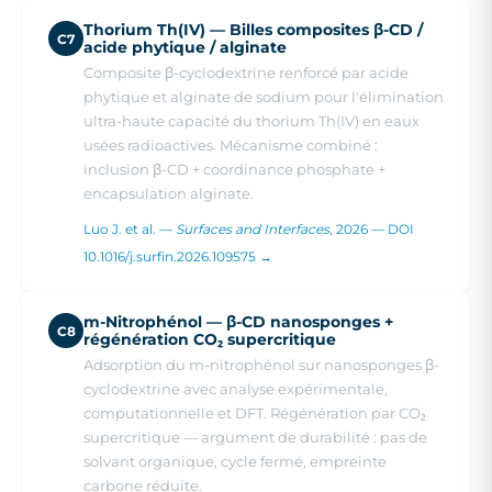
Thorium Th(IV) — Billes composites β-CD /
C7
acide phytique / alginate
Composite β-cyclodextrine renforcé par acide
phytique et alginate de sodium pour l'élimination
ultra-haute capacité du thorium Th(IV) en eaux
usées radioactives. Mécanisme combiné :
inclusion β-CD + coordinance phosphate +
encapsulation alginate.
Luo J. et al. —
Surfaces and Interfaces
, 2026 — DOI
10.1016/j.surfin.2026.109575 →
m-Nitrophénol — β-CD nanosponges +
C8
régénération CO₂ supercritique
Adsorption du m-nitrophénol sur nanosponges β-
cyclodextrine avec analyse expérimentale,
computationnelle et DFT. Régénération par CO₂
supercritique — argument de durabilité : pas de
solvant organique, cycle fermé, empreinte
carbone réduite.