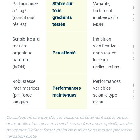
Performance
Stable sur
Variable,
Ling
à 1 µg/L
tous
fortement
al.,
(conditions
gradients
inhibée par la
201
réelles)
testés
MON
Sensibilité à la
Inhibition
matière
significative
Ling
organique
Peu affecté
dans toutes
al.,
201
naturelle
les eaux
(MON)
réelles testées
Robustesse
Performances
Ling
inter-matrices
Performances
variables
al.,
(pH, force
maintenues
selon le type
201
ionique)
d'eau
Ce tableau ne cite que des conclusions directement issues de ces
deux publications peer-reviewed. Les performances spécifiques des
polymères BioStart feront l'objet de publications lors des phases de
validation pilote.