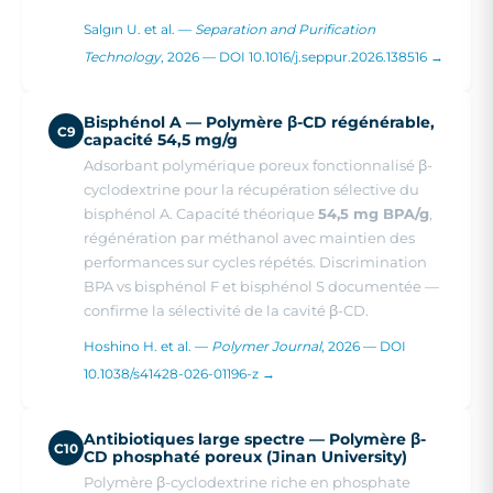
Salgın U. et al. —
Separation and Purification
Technology
, 2026 — DOI 10.1016/j.seppur.2026.138516 →
Bisphénol A — Polymère β-CD régénérable,
C9
capacité 54,5 mg/g
Adsorbant polymérique poreux fonctionnalisé β-
cyclodextrine pour la récupération sélective du
bisphénol A. Capacité théorique
54,5 mg BPA/g
,
régénération par méthanol avec maintien des
performances sur cycles répétés. Discrimination
BPA vs bisphénol F et bisphénol S documentée —
confirme la sélectivité de la cavité β-CD.
Hoshino H. et al. —
Polymer Journal
, 2026 — DOI
10.1038/s41428-026-01196-z →
Antibiotiques large spectre — Polymère β-
C10
CD phosphaté poreux (Jinan University)
Polymère β-cyclodextrine riche en phosphate