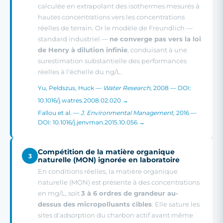
calculée en extrapolant des isothermes mesurés à
hautes concentrations vers les concentrations
réelles de terrain. Or le modèle de Freundlich —
standard industriel —
ne converge pas vers la loi
de Henry à dilution infinie
, conduisant à une
surestimation substantielle des performances
réelles à l'échelle du ng/L.
Yu, Peldszus, Huck —
Water Research
, 2008 — DOI:
10.1016/j.watres.2008.02.020 →
Fallou et al. —
J. Environmental Management
, 2016 —
DOI: 10.1016/j.jenvman.2015.10.056 →
Compétition de la matière organique
3
naturelle (MON) ignorée en laboratoire
En conditions réelles, la matière organique
naturelle (MON) est présente à des concentrations
en mg/L, soit
3 à 6 ordres de grandeur au-
dessus des micropolluants cibles
. Elle sature les
sites d'adsorption du charbon actif avant même