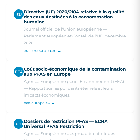
Directive (UE) 2020/2184 relative à la qualité
EU
des eaux destinées à la consommation
humaine
Journal officiel de l'Union européenne —
Parlement européen et Conseil de l'UE, décembre
2020.
eur-lex.europa.eu →
Coût socio-économique de la contamination
EEA
aux PFAS en Europe
Agence Européenne pour l'Environnement (EEA)
— Rapport sur les polluants éternels et leurs
impacts économiques.
eea.europa.eu →
Dossiers de restriction PFAS — ECHA
ECHA
Universal PFAS Restriction
Agence Européenne des produits chimiques —