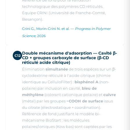
Référence de fond pour la validation
technologique des polymères CD réticulés.
Équipe CRINI (Université de Franche-Comté,
Besançon).
Crini G., Morin-Crini N. et al. —
Progress in Polymer
Science
, 2026
Double mécanisme d'adsorption — Cavité β-
C12
CD + groupes carboxyle de surface (β-CD
réticulé acide citrique)
Élimination
simultanée
de trois espèces sur un β-
cyclodextrine réticulé à l'acide citrique (chimie
identique au CelluloFilter) :
bisphénol A
(non-
polaire) par inclusion en cavité,
bleu de
méthylène
(colorant cationique polaire) et
cuivre
(métal) par les groupes
−COOH de surface
issus
du citrate (électrostatique + coordination).
Référence de fond justifiant le modèle bi-
mécanisme BioStart : les molécules
polaires/ioniques (Kow bas) sont captées par les