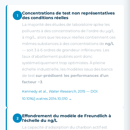
Concentrations de test non représentatives
1
des conditions réelles
La majorité des études de laboratoire spike les
polluants à des concentrations de l'ordre du µg/L
à mg/L, alors que les eaux réelles contiennent ces
mêmes substances à des concentrations de
ng/L
— soit 3 à 6 ordres de grandeur inférieures. Les
taux d'abattement publiés sont donc
systématiquement trop optimistes. À pleine
échelle industrielle, les modèles issus des bancs
de test
sur-prédisent les performances d'un
facteur ~3
.
Kennedy et al.,
Water Research
, 2015 — DOI:
10.1016/j.watres.2014.10.010 →
Effondrement du modèle de Freundlich à
2
l'échelle du ng/L
La capacité d'adsorption du charbon actif est