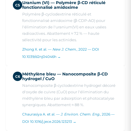
Uranium (VI) — Polymère β-CD réticulé
C5
fonctionnalisé amidoxime
Polymère β-cyclodextrine réticulé et
fonctionnalisé amidoxime (β-CDP-AO) pour
l'élimination de l'uranium(VI) en eaux usées
radioactives. Abattement ≈ 72 % — haute
sélectivité pour les actinides.
Zhong X. et al. —
New J. Chem.
, 2022 — DOI
10.1039/d2nj04046h →
Méthylène bleu — Nanocomposite β-CD
C6
hydrogel / CuO
Nanocomposite β-cyclodextrine hydrogel décoré
d'oxyde de cuivre (CuO) pour l'élimination du
méthylène bleu par adsorption et photocatalyse
synergiques. Abattement ≈ 88 %.
Chaurasiya A. et al. —
J. Environ. Chem. Eng.
, 2026 —
DOI 10.1016/j.jece.2026.123213 →