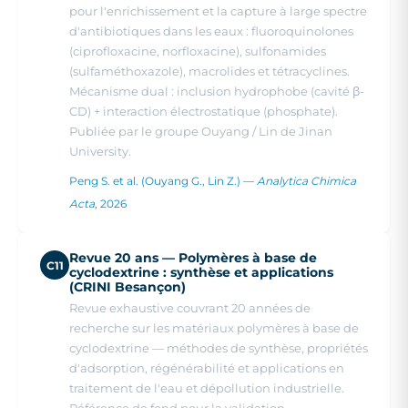
pour l'enrichissement et la capture à large spectre
d'antibiotiques dans les eaux : fluoroquinolones
(ciprofloxacine, norfloxacine), sulfonamides
(sulfaméthoxazole), macrolides et tétracyclines.
Mécanisme dual : inclusion hydrophobe (cavité β-
CD) + interaction électrostatique (phosphate).
Publiée par le groupe Ouyang / Lin de Jinan
University.
Peng S. et al. (Ouyang G., Lin Z.) —
Analytica Chimica
Acta
, 2026
Revue 20 ans — Polymères à base de
C11
cyclodextrine : synthèse et applications
(CRINI Besançon)
Revue exhaustive couvrant 20 années de
recherche sur les matériaux polymères à base de
cyclodextrine — méthodes de synthèse, propriétés
d'adsorption, régénérabilité et applications en
traitement de l'eau et dépollution industrielle.