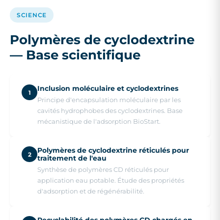
SCIENCE
Polymères de cyclodextrine
— Base scientifique
Inclusion moléculaire et cyclodextrines
1
Principe d'encapsulation moléculaire par les
cavités hydrophobes des cyclodextrines. Base
mécanistique de l'adsorption BioStart.
Polymères de cyclodextrine réticulés pour
2
traitement de l'eau
Synthèse de polymères CD réticulés pour
application eau potable. Étude des propriétés
d'adsorption et de régénérabilité.