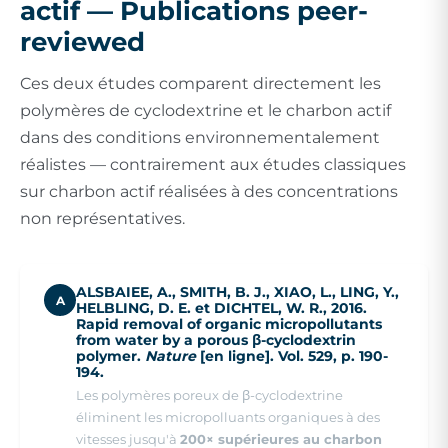
actif — Publications peer-
reviewed
Ces deux études comparent directement les
polymères de cyclodextrine et le charbon actif
dans des conditions environnementalement
réalistes — contrairement aux études classiques
sur charbon actif réalisées à des concentrations
non représentatives.
ALSBAIEE, A., SMITH, B. J., XIAO, L., LING, Y.,
A
HELBLING, D. E. et DICHTEL, W. R., 2016.
Rapid removal of organic micropollutants
from water by a porous β-cyclodextrin
polymer.
Nature
[en ligne]. Vol. 529, p. 190-
194.
Les polymères poreux de β-cyclodextrine
éliminent les micropolluants organiques à des
vitesses jusqu'à
200× supérieures au charbon