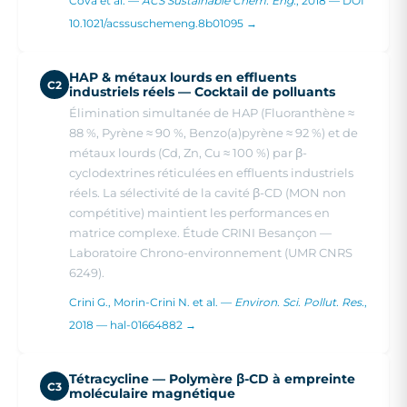
Cova et al. —
ACS Sustainable Chem. Eng.
, 2018 — DOI
10.1021/acssuschemeng.8b01095 →
HAP & métaux lourds en effluents
C2
industriels réels — Cocktail de polluants
Élimination simultanée de HAP (Fluoranthène ≈
88 %, Pyrène ≈ 90 %, Benzo(a)pyrène ≈ 92 %) et de
métaux lourds (Cd, Zn, Cu ≈ 100 %) par β-
cyclodextrines réticulées en effluents industriels
réels. La sélectivité de la cavité β-CD (MON non
compétitive) maintient les performances en
matrice complexe. Étude CRINI Besançon —
Laboratoire Chrono-environnement (UMR CNRS
6249).
Crini G., Morin-Crini N. et al. —
Environ. Sci. Pollut. Res.
,
2018 — hal-01664882 →
Tétracycline — Polymère β-CD à empreinte
C3
moléculaire magnétique