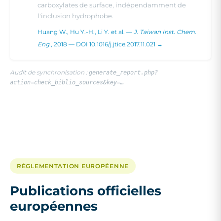
carboxylates de surface, indépendamment de
l'inclusion hydrophobe.
Huang W., Hu Y.-H., Li Y. et al. —
J. Taiwan Inst. Chem.
Eng.
, 2018 — DOI 10.1016/j.jtice.2017.11.021 →
Audit de synchronisation :
generate_report.php?
action=check_biblio_sources&key=…
RÉGLEMENTATION EUROPÉENNE
Publications officielles
européennes