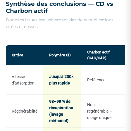
Synthèse des conclusions — CD vs
Charbon actif
Données issues exclusivement des deux publications
citées ci-dessus.
Charbon actif
Critère
Polymère CD
Sou
(CAG/CAP)
Als
Vitesse
Jusqu'à 200×
et al
Référence
Nat
d'adsorption
plus rapide
201
93–99 % de
Als
Non
récupération
et al
Régénérabilité
régénérable —
Nat
(lavage
usage unique
201
méthanol)