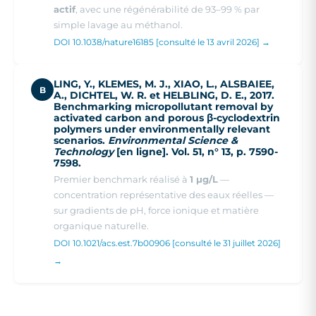
actif
, avec une régénérabilité de 93–99 % par
simple lavage au méthanol.
DOI 10.1038/nature16185 [consulté le 13 avril 2026] →
LING, Y., KLEMES, M. J., XIAO, L., ALSBAIEE,
B
A., DICHTEL, W. R. et HELBLING, D. E., 2017.
Benchmarking micropollutant removal by
activated carbon and porous β-cyclodextrin
polymers under environmentally relevant
scenarios.
Environmental Science &
Technology
[en ligne]. Vol. 51, n° 13, p. 7590-
7598.
Premier benchmark réalisé à
1 µg/L
—
concentration représentative des eaux réelles —
sur gradients de pH, force ionique et matière
organique naturelle.
DOI 10.1021/acs.est.7b00906 [consulté le 31 juillet 2026]
→