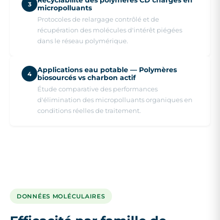
Recyclabilité des polymères CD chargés en
3
micropolluants
Protocoles de relargage contrôlé et de
récupération des molécules d'intérêt piégées
dans le réseau polymérique.
Applications eau potable — Polymères
4
biosourcés vs charbon actif
Étude comparative des performances
d'élimination des micropolluants organiques en
conditions réelles de traitement.
DONNÉES MOLÉCULAIRES