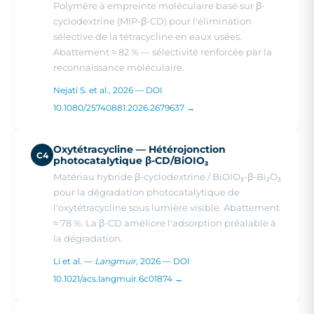
Polymère à empreinte moléculaire basé sur β-
cyclodextrine (MIP-β-CD) pour l'élimination
sélective de la tétracycline en eaux usées.
Abattement ≈ 82 % — sélectivité renforcée par la
reconnaissance moléculaire.
Nejati S. et al., 2026 — DOI
10.1080/25740881.2026.2679637 →
Oxytétracycline — Hétérojonction
C4
photocatalytique β-CD/BiOIO₃
Matériau hybride β-cyclodextrine / BiOIO₃-β-Bi₂O₃
pour la dégradation photocatalytique de
l'oxytétracycline sous lumière visible. Abattement
≈ 78 %. La β-CD améliore l'adsorption préalable à
la dégradation.
Li et al. —
Langmuir
, 2026 — DOI
10.1021/acs.langmuir.6c01874 →